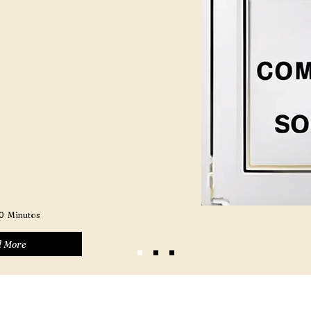
0
Minutos
 More