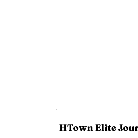
HTown Elite Jou
10 US$