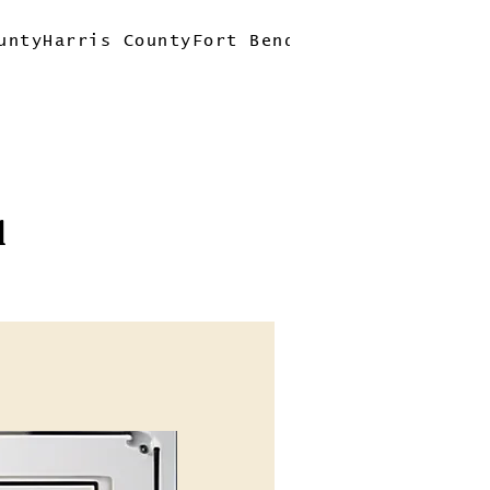
unty
Harris County
Fort Bend County
Quick Tri
l