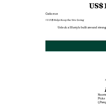
US$
Cada mes
+1 US$ Helps Keep the Site Going
Unlock a lifestyle built around stren
Nuest
Picks
(¡Parq