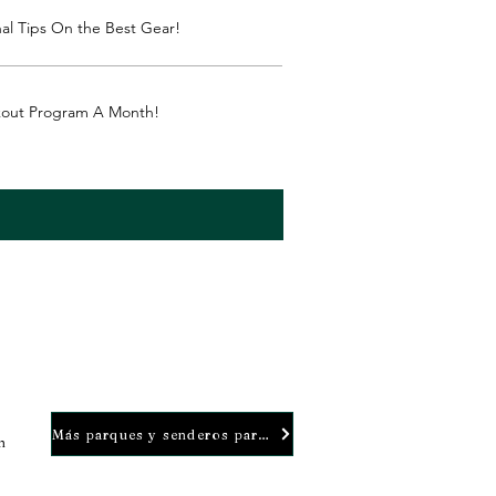
al Tips On the Best Gear!
kout Program A Month!
Más parques y senderos para perros
n