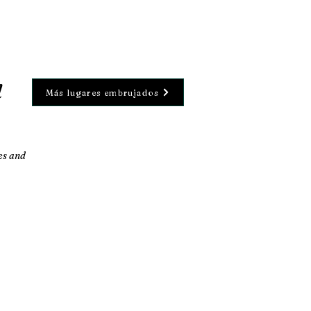
l
Más lugares embrujados
es and