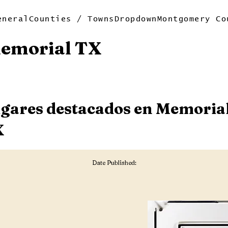
eneral
Counties / Towns
Dropdown
Montgomery Co
Memorial TX
gares destacados en Memoria
X
Date Published: