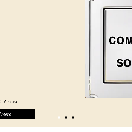
0
Minutos
 More