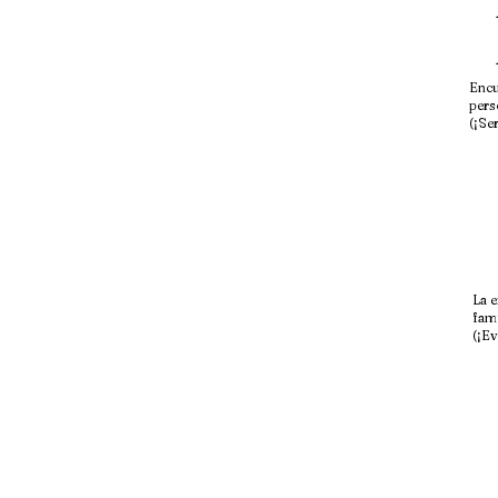
Encu
pers
(¡Se
La e
fam
(¡Ev