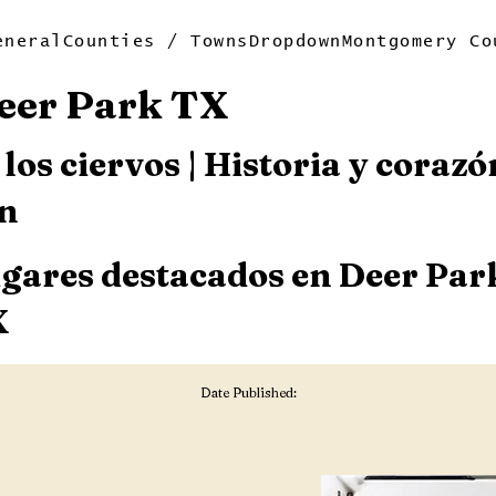
eneral
Counties / Towns
Dropdown
Montgomery Co
eer Park TX
los ciervos | Historia y corazó
on
gares destacados en Deer Par
X
Date Published: