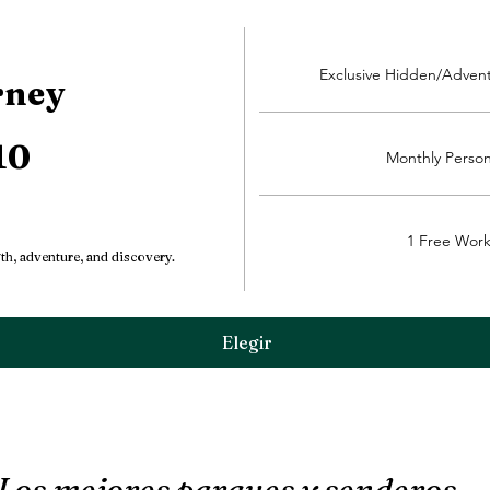
Exclusive Hidden/Adven
rney
10
Monthly Person
1 Free Wor
gth, adventure, and discovery.
Elegir
Los mejores parques y senderos