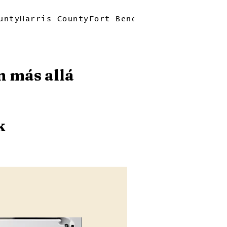
unty
Harris County
Fort Bend County
Quick Tri
n más allá
k