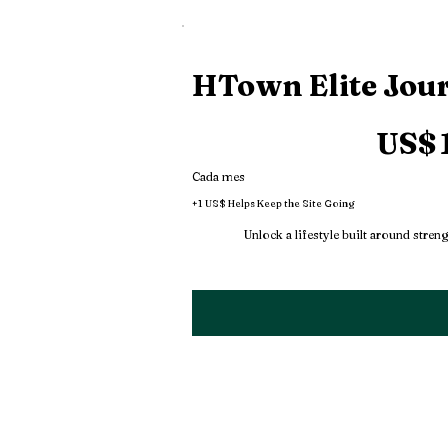
HTown Elite Jou
10 US$
US$
Cada mes
+1 US$ Helps Keep the Site Going
Unlock a lifestyle built around stren