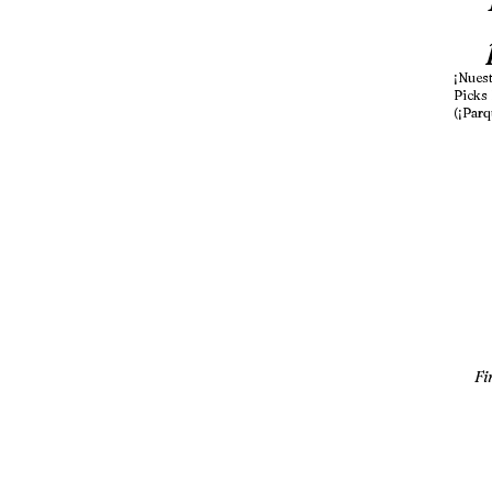
¡Nues
Picks
(¡Parq
Fi