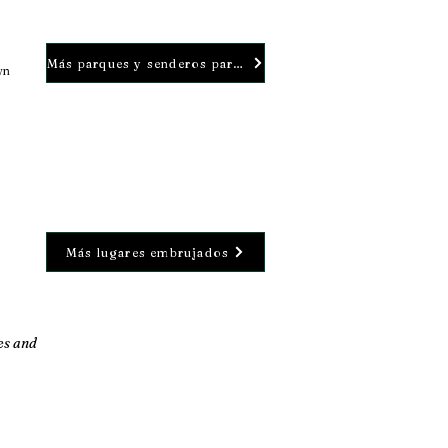
Más parques y senderos para perros
wn
Más lugares embrujados
es and