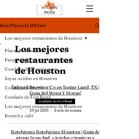
Best Places In HTown
Los mejores restaurantes de Houston
Los mejores
Places In Houston
restaurantes
Parques para perros en Houston
de Houston
Condado de Montgomery
Joyas ocultas en Houston
Talyard Brewing Co en Sugar Land, TX |
Condado de Harris
Guía del Menú Y Horas!
Condado de Fort Bend
Condado de Fort Bend
Los mejores restaurantes de Houston
29 jul 2025
8 min de lectura
Brunch y café
Betelgeuse Betelgeuse Houston | Guía de
pizzas Ironclad, cócteles cósmicos y