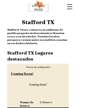
Stafford TX
Stafford, Texas, conserva su ambiente de
pueblo pequeño incluso mientras Houston
crece a su alrededor. Tiendas locales,
parques y restaurantes escondidos cuentan
su verdadera historia.
Stafford TX Lugares
destacados
Fecha de publicación:
Coming Soon!
Coming Soon!
Tiempo de
0
Minutos
lectura: