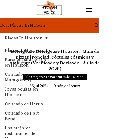
Best Places In HTown
Places In Houston
Places In Houston
Betelgeuse Betelgeuse Houston | Guía de
pizzas Ironclad, cócteles cósmicos y
Parques para perros
ambiente (Verificado y Revisado - Julio de
en Houston
2025)
Condado de
Los mejores restaurantes de Houston
Montgomery
26 jul 2025
9 min de lectura
Joyas ocultas en
Houston
Condado de Harris
Contacta con
Condado de Fort
HTOWN PICKS
nosotros
Bend
Preguntas
frecuentes
Los mejores
© 2025 por HTownPicks. Todos los derechos
restaurantes de
reservados.