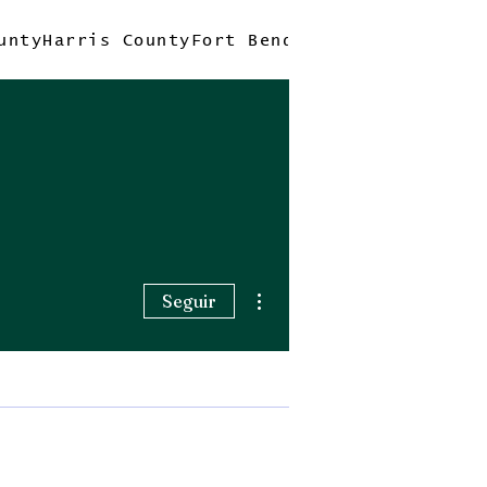
unty
Harris County
Fort Bend County
Quick Tri
Más acciones
Seguir