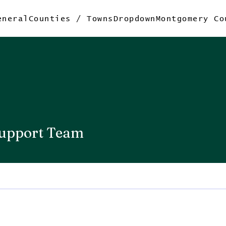
eneral
Counties / Towns
Dropdown
Montgomery Co
upport Team