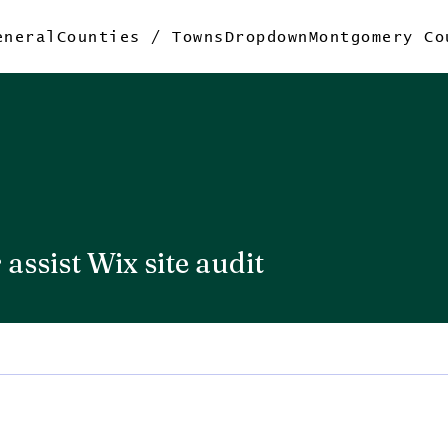
eneral
Counties / Towns
Dropdown
Montgomery Co
 assist Wix site audit