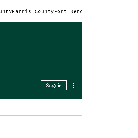
unty
Harris County
Fort Bend County
Quick Tri
Más acciones
Seguir