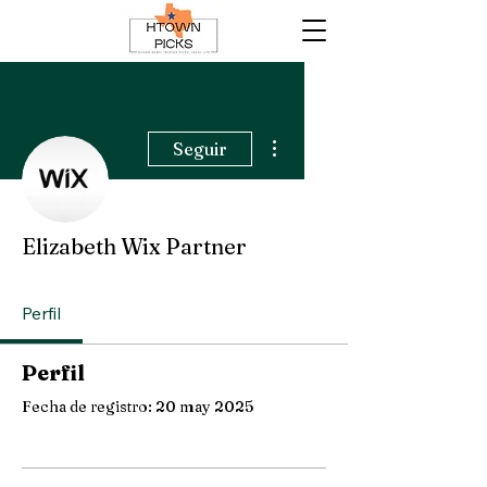
Más acciones
Seguir
Elizabeth Wix Partner
Perfil
Perfil
Fecha de registro: 20 may 2025