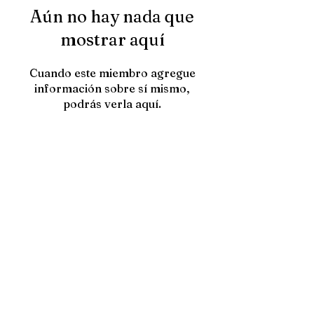
Aún no hay nada que
mostrar aquí
Cuando este miembro agregue
información sobre sí mismo,
podrás verla aquí.
Contacta con
HTOWN PICKS
nosotros